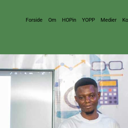
Forside
Om
HOPin
YOPP
Medier
Ko