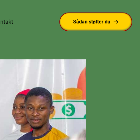
ntakt
Sådan støtter du